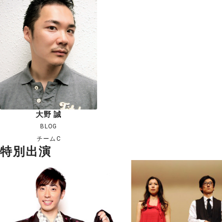
大野 誠
BLOG
チームC
特別出演