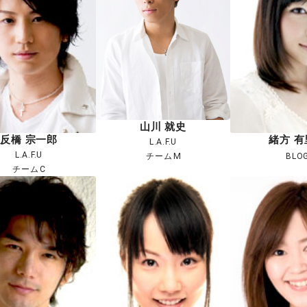
山川 就史
反橋 宗一郎
緒方 有
L.A.F.U
L.A.F.U
チームM
BLO
チームC