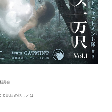
怪談会
００話目の話しとは