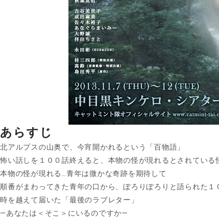
あらすじ
北アルプスの山奥で、今宵開かれるという「百物語」
怖い話しを１００話終えると、本物の怪が現れるとされている
本物の怪が現れる…青年は微かな奇跡を期待して
順番がまわってきた青年の口から、ぽろりぽろりと語られた１
時を越えて届いた「最後のラブレター」
―あなたは＜そこ＞にいるのですか―