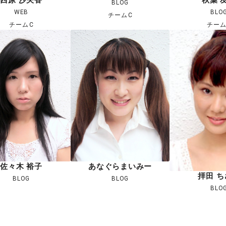
BLOG
WEB
BLO
チームC
チームC
チーム
佐々木 裕子
あなぐらまいみー
拝田 ち
BLOG
BLOG
BLO