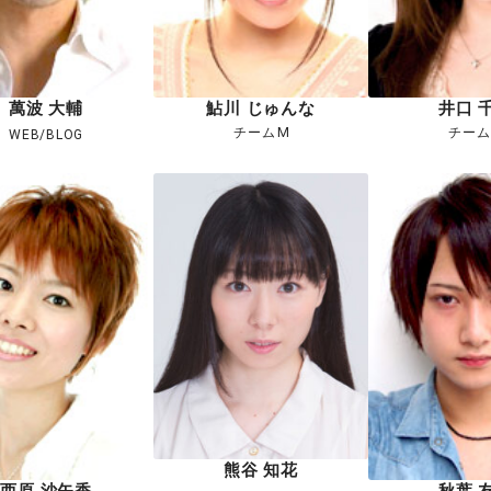
萬波 大輔
鮎川 じゅんな
井口 
チームM
チーム
WEB
BLOG
熊谷 知花
西原 沙矢香
秋葉 