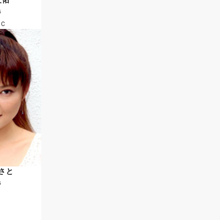
G
C
さと
G