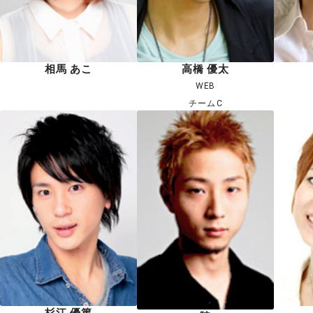
相馬 あこ
高橋 優太
WEB
チームC
杉江 優篤