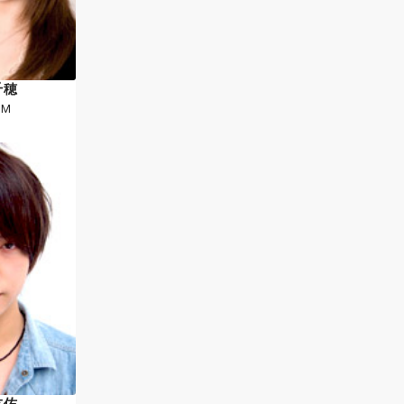
千穂
M
友佑