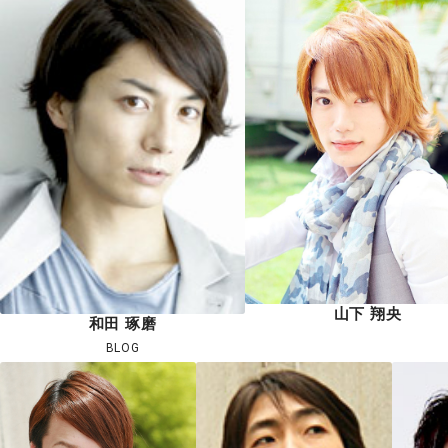
山下 翔央
和田 琢磨
BLOG