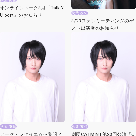
秋葉 友佑
オンライントーク8月『Talk Y
秋葉 友佑
U port』のお知らせ
8/23ファンミーティングのゲ
スト出演者のお知らせ
秋葉 友佑
秋葉 友佑
アーク・レクイエム〜黎明ノ
劇団CATMINT第23回公演『O