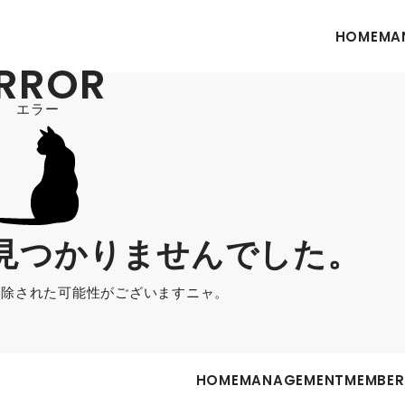
HOME
MA
RROR
エラー
見つかりませんでした。
削除された可能性がございますニャ。
HOME
MANAGEMENT
MEMBER