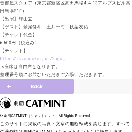
音部屋スクエア（東京都新宿区高田馬場4-4-13アルプスビル高
田馬塲B1F）
【出演】輝山立
【ゲスト】鷲尾修斗 土井一海 秋葉友佑
【チケット代金】
6,600円（税込み）
【チケット】
https://t.livepocket.jp/t/2agc_
※座席は自由席となります。
整理番号順にお並びいただきご入場いただきます。
Back
© 劇団CATMINT（キャットミント）All Rights Reserved.
このサイトに掲載の写真・文章の無断転載を禁じます。すべて
の著作権は劇団CATMINT（キャットミント）に帰属します。