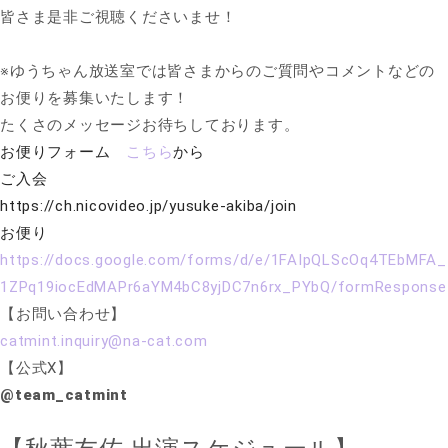
皆さま是非ご視聴くださいませ！
※ゆうちゃん放送室では皆さまからのご質問やコメントなどの
お便りを募集いたします！
たくさのメッセージお待ちしております。
お便りフォーム
こちら
から
ご入会
https://ch.nicovideo.jp/yusuke-akiba/join
お便り
https://docs.google.com/forms/d/e/1FAIpQLScOq4TEbMFA_
1ZPq19iocEdMAPr6aYM4bC8yjDC7n6rx_PYbQ/formResponse
【お問い合わせ】
catmint.inquiry@na-cat.com
【公式X】
@team_catmint